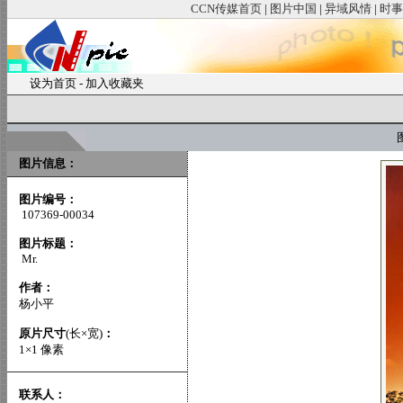
CCN传媒首页
|
图片中国
|
异域风情
|
时事
设为首页
-
加入收藏夹
图
图片信息：
图片编号：
107369-00034
图片标题：
Mr.
作者：
杨小平
原片尺寸
(长×宽)
：
1×1 像素
联系人：