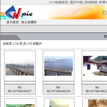
CCN传媒首页
|
图片中国
|
异域风情
|
时事
设为首页
-
加入收藏夹
图
当前页
1/10 页 共
176
张图片
Mr.
Mr.
Mr.
ID:107369-00227
ID:107369-00226
ID:107369-002